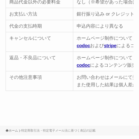
商品代金以外の必要料金
なし（※希望があった場合は
お支払い方法
銀行振り込み or クレジット
代金の支払時期
申込内容により異なる
キャンセルについて
ホームページ制作について：
codoc
および
stripe
によるコ
返品・不良品について
ホームページ制作について：
codoc
によるコンテンツ販売
その他注意事項
お問い合わせはメールにて受
また使用した結果は個人差が
ホーム
特定商取引法・特定電子メール法に基づく表記の記載